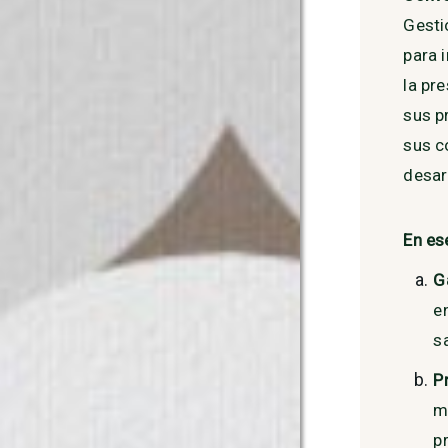
Gesti
para 
la pr
sus p
sus c
desar
En es
G
e
s
P
m
p