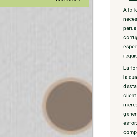
A lo 
neces
perua
corru
espec
requi
La fo
la cu
desta
clien
merca
gener
esfor
compl