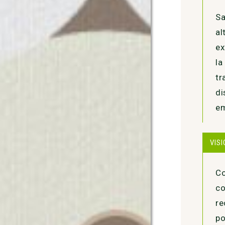
Sa
al
ex
la
tr
di
em
VIS
Co
co
re
po