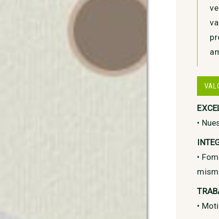
ve
va
pr
am
VAL
EXCE
• Nue
INTE
• Fom
mismo
TRAB
• Mot