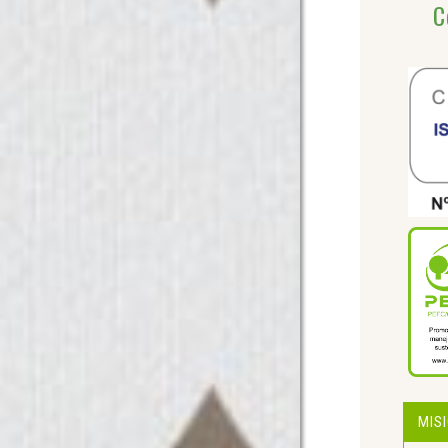
C
MIS