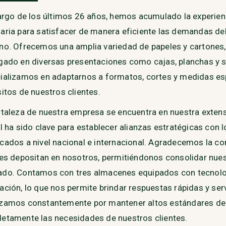
largo de los últimos 26 años, hemos acumulado la experienc
aria para satisfacer de manera eficiente las demandas de
no. Ofrecemos una amplia variedad de papeles y cartones, 
gado en diversas presentaciones como cajas, planchas y s
ializamos en adaptarnos a formatos, cortes y medidas es
sitos de nuestros clientes.
rtaleza de nuestra empresa se encuentra en nuestra extensa
al ha sido clave para establecer alianzas estratégicas con
cados a nivel nacional e internacional. Agradecemos la c
tes depositan en nosotros, permitiéndonos consolidar nues
do. Contamos con tres almacenes equipados con tecnolo
ación, lo que nos permite brindar respuestas rápidas y ser
zamos constantemente por mantener altos estándares de c
etamente las necesidades de nuestros clientes.