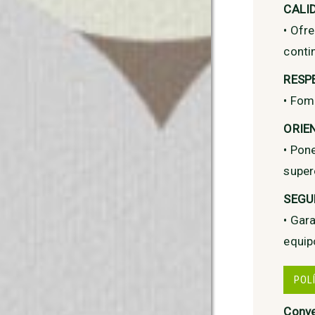
CALI
• Ofr
conti
RESP
• Fom
ORIE
• Pon
super
SEGU
• Gar
equip
POL
Conver